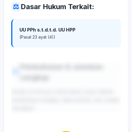
⚖️
Dasar Hukum Terkait:
UU PPh s.t.d.t.d. UU HPP
(Pasal 23 ayat (4))
Pembahasan & Jawaban
💡
Lengkap
Konten ini terkunci. Buka akses untuk melihat
pembahasan lengkap, tabel ilustrasi, dan analisis
mendalam.